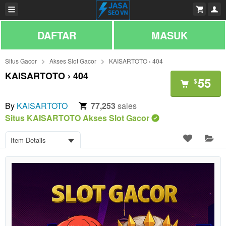
DAFTAR
MASUK
Situs Gacor
Akses Slot Gacor
KAISARTOTO › 404
KAISARTOTO › 404
55
$
By
KAISARTOTO
77,253
sales
Situs KAISARTOTO Akses Slot Gacor
Item Details