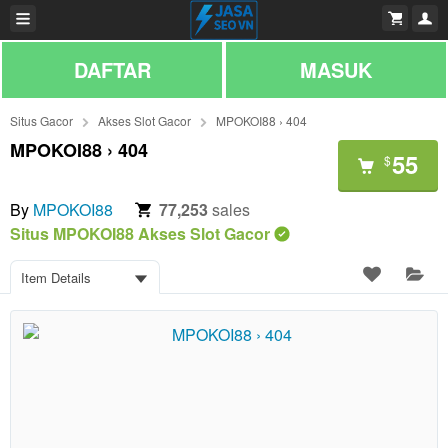
DAFTAR
MASUK
Situs Gacor
Akses Slot Gacor
MPOKOI88 › 404
MPOKOI88 › 404
55
$
By
MPOKOI88
77,253
sales
Situs MPOKOI88 Akses Slot Gacor
Item Details