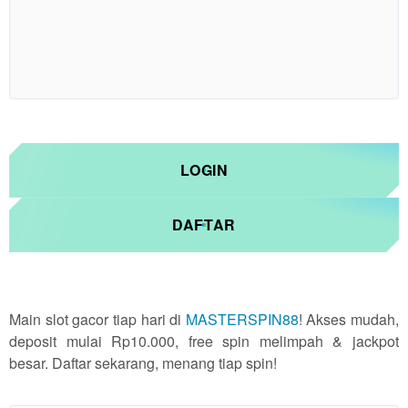
Show More
LOGIN
DAFTAR
Main slot gacor tiap hari di
MASTERSPIN88
! Akses mudah,
deposit mulai Rp10.000, free spin melimpah & jackpot
besar. Daftar sekarang, menang tiap spin!