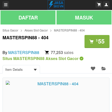
DAFTAR
MASUK
Situs Gacor
Akses Slot Gacor
MASTERSPIN88 › 404
MASTERSPIN88 › 404
55
$
By
MASTERSPIN88
77,253
sales
Situs MASTERSPIN88 Akses Slot Gacor
Item Details